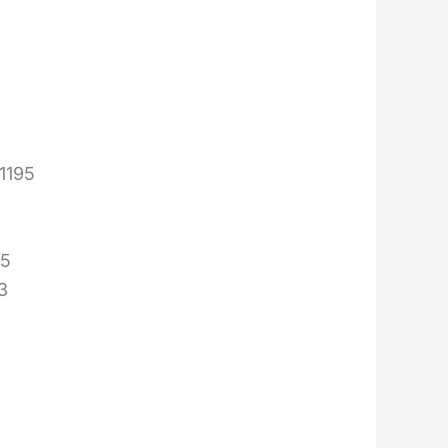
1195
95
3